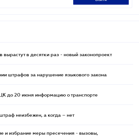
 вырастут в десятки раз - новый законопроект
нии штрафов за нарушение языкового закона
ТЦК до 20 июня информацию о транспорте
штраф неизбежен, а когда – нет
е и избрание меры пресечения - вызовы,