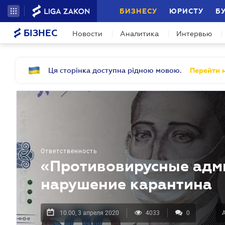
БИЗНЕСУ
ЮРИСТУ
Б
БІЗНЕС
Новости
Аналитика
Интервью
Ця сторінка доступна рідною мовою.
Перейти н
Ответственность
«Противовирусные адм
нарушение карантина
10.00, 3 апреля 2020
4033
0