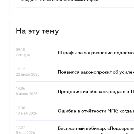
На эту тему
09.10
Штрафы за загрязнение водоемов
Сегодня
12.12
Появился законопроєкт об усиле
22 июля 2026
14.06
Предприятия обязаны подать в 
8 июня 2026
12.36
Ошибка в отчётности МГК: когда 
13 мая 2026
17.37
Бесплатный вебинар: «Подозрени
5 мая 2026