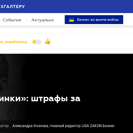
УХГАЛТЕРУ
События
Актуально
Бизнес во время войны
а українську
инки»: штрафы за
Автор:
Александра Кознова, главный редактор LIGA ZAKON Бизнес