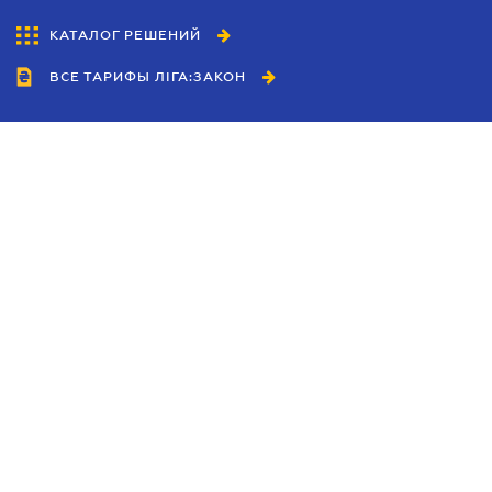
КАТАЛОГ РЕШЕНИЙ
ВСЕ ТАРИФЫ ЛІГА:ЗАКОН
Сотрудничество
Агенты
Дилеры
Политика
конфиденциальности
Условия использования
сайта
Реклама
Блог
Новости компании
Руководства
Каталоги компаний