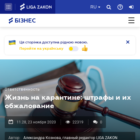
RU
БІЗНЕС
Ця сторінка доступна рідною мовою.
Перейти на українську
Ответственность
Жизнь на карантине: штрафы и их
обжалование
11.28, 23 ноября 2020
22319
0
Автор:
Александра Кознова, главный редактор LIGA ZAKON