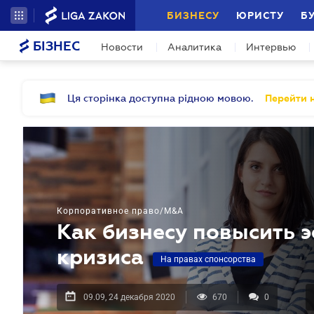
БИЗНЕСУ
ЮРИСТУ
Б
БІЗНЕС
Новости
Аналитика
Интервью
Ця сторінка доступна рідною мовою.
Перейти н
Корпоративное право/M&A
Как бизнесу повысить 
кризиса
На правах спонсорства
09.09, 24 декабря 2020
670
0