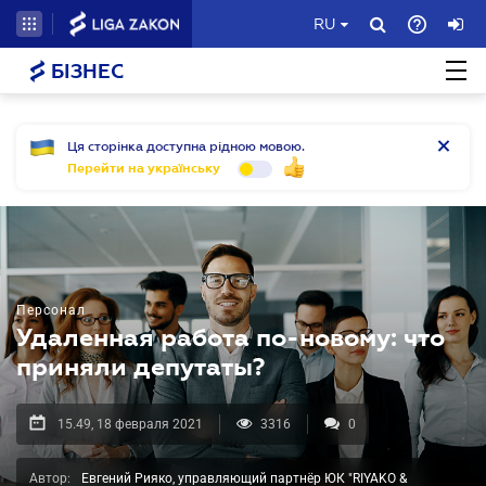
RU
БІЗНЕС
Ця сторінка доступна рідною мовою.
Перейти на українську
Персонал
Удаленная работа по-новому: что
приняли депутаты?
15.49, 18 февраля 2021
3316
0
Автор:
Евгений Рияко, управляющий партнёр ЮК "RIYAKO &