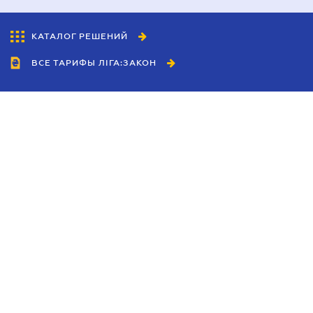
КАТАЛОГ РЕШЕНИЙ
ВСЕ ТАРИФЫ ЛІГА:ЗАКОН
Сотрудничество
Агенты
Дилеры
Политика
конфиденциальности
Условия использования
сайта
Реклама
Блог
Новости компании
Руководства