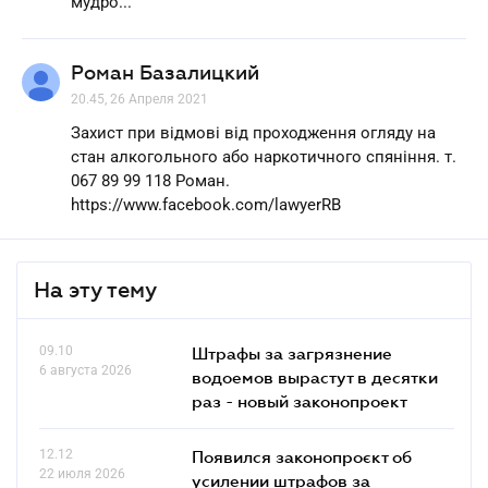
мудро...
Роман Базалицкий
20.45, 26 Апреля 2021
Захист при відмові від проходження огляду на
стан алкогольного або наркотичного спяніння. т.
067 89 99 118 Роман.
https://www.facebook.com/lawyerRB
На эту тему
09.10
Штрафы за загрязнение
6 августа 2026
водоемов вырастут в десятки
раз - новый законопроект
12.12
Появился законопроєкт об
22 июля 2026
усилении штрафов за