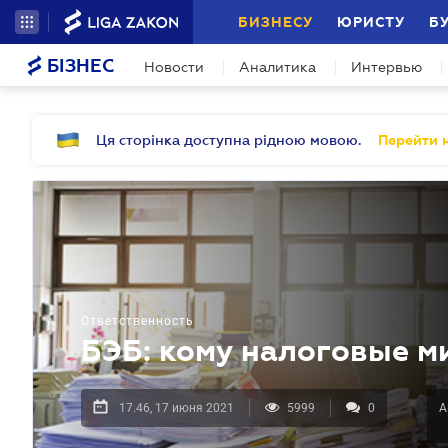
БИЗНЕСУ
ЮРИСТУ
Б
БІЗНЕС
Новости
Аналитика
Интервью
Ця сторінка доступна рідною мовою.
Перейти н
Ответственность
БЭБ: кому налоговые 
17.46, 17 июня 2021
5999
0
А