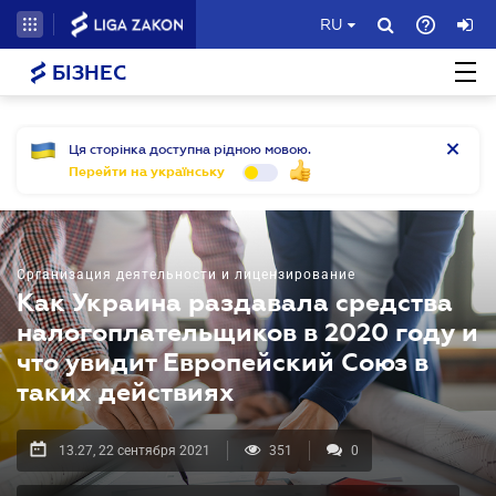
RU
БІЗНЕС
Ця сторінка доступна рідною мовою.
Перейти на українську
Организация деятельности и лицензирование
Как Украина раздавала средства
налогоплательщиков в 2020 году и
что увидит Европейский Союз в
таких действиях
13.27, 22 сентября 2021
351
0