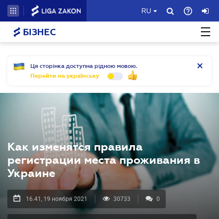
RU
БІЗНЕС
Ця сторінка доступна рідною мовою.
Перейти на українську
Как изменятся правила
регистрации места проживания в
Украине
16.41, 19 ноября 2021
30733
0