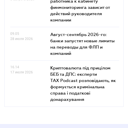
работника к кабинету
финмониторинга зависит от
действий руководителя
компании
09.05
Август-сентябрь 2026-го:
28 июля 2026
банки запустят новые лимиты
на переводы для ФЛП и
компаний
16.14
Криптовалюта під прицілом
17 июля 2026
БЕБ та ДПС: експерти
TAX Podcast розповідають, як
формується кримінальна
справа і податкові
донарахування