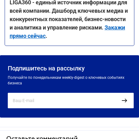
LIGA360 -
единый
источник
информации
для
всей
компании
.
Дашборд
ключевых
медиа
и
конкурентных
показателей
,
бизнес-новости
и аналитика
и управление
рисками.
Закажи
прямо сейчас
.
Подпишитесь на рассылку
Получайте по понедельникам weekly-digest о ключевых событиях
бизнеса
Оставьте комментарий