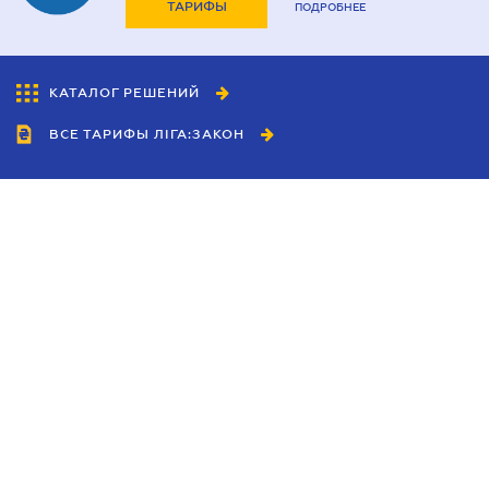
ТАРИФЫ
ПОДРОБНЕЕ
КАТАЛОГ РЕШЕНИЙ
ВСЕ ТАРИФЫ ЛІГА:ЗАКОН
Сотрудничество
Агенты
Дилеры
Политика
конфиденциальности
Условия использования
сайта
Реклама
Блог
Новости компании