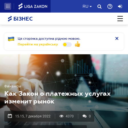
RU
БІЗНЕС
Ця сторінка доступна рідною мовою.
Перейти на українську
Финансы
Как Закон о платежных услугах
изменит рынок
15.15, 7 декабря 2022
4370
0