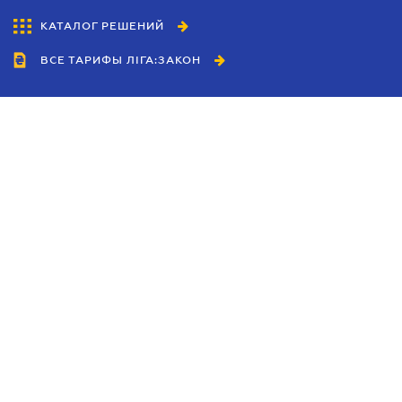
КАТАЛОГ РЕШЕНИЙ
ВСЕ ТАРИФЫ ЛІГА:ЗАКОН
Сотрудничество
Агенты
Дилеры
Политика
конфиденциальности
Условия использования
сайта
Реклама
Блог
Новости компании
Руководства
Каталоги компаний