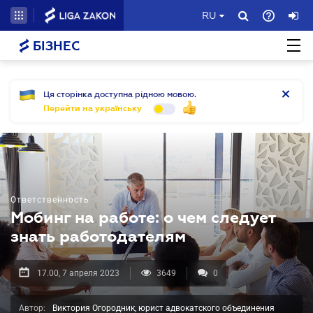
RU
БІЗНЕС
Ця сторінка доступна рідною мовою.
Перейти на українську
Ответственность
Мобинг на работе: о чем следует
знать работодателям
17.00, 7 апреля 2023
3649
0
Автор:
Виктория Огородник, юрист адвокатского объединения