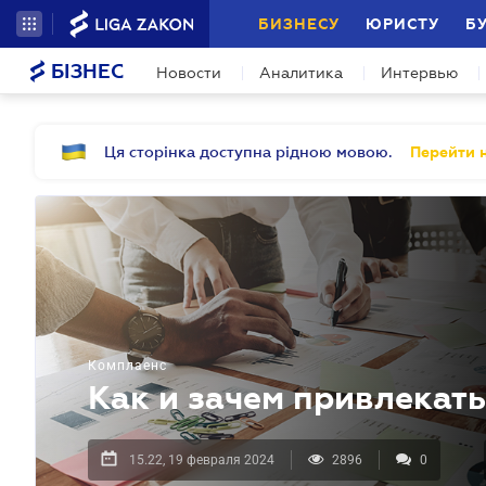
БИЗНЕСУ
ЮРИСТУ
Б
БІЗНЕС
Новости
Аналитика
Интервью
Ця сторінка доступна рідною мовою.
Перейти н
Комплаенс
Как и зачем привлекать
15.22, 19 февраля 2024
2896
0