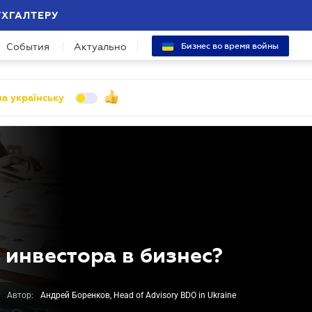
УХГАЛТЕРУ
События
Актуально
Бизнес во время войны
а українську
 инвестора в бизнес?
Автор:
Андрей Боренков, Head of Advisory BDO in Ukraine