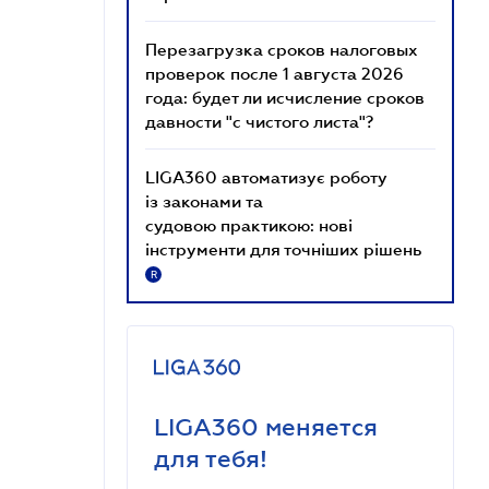
Перезагрузка сроков налоговых
проверок после 1 августа 2026
года: будет ли исчисление сроков
давности "с чистого листа"?
LIGA360 автоматизує роботу
із законами та
судовою практикою: нові
інструменти для точніших рішень
R
LIGA360 меняется
для тебя!