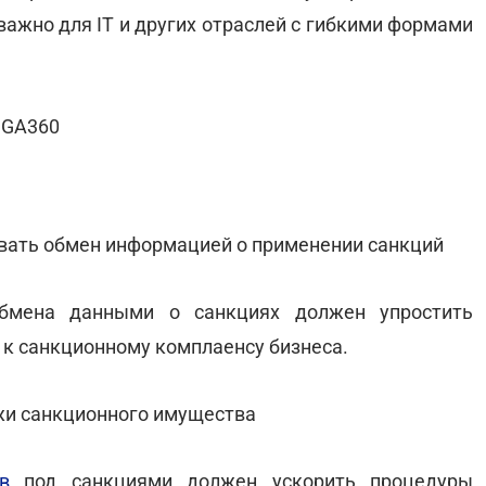
важно для ІТ и других отраслей с гибкими формами
IGA360
вать обмен информацией о применении санкций
мена данными о санкциях должен упростить
 к санкционному комплаенсу бизнеса.
жи санкционного имущества
в
под санкциями должен ускорить процедуры