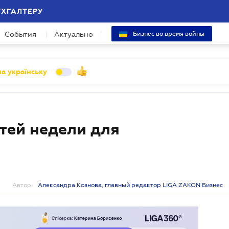
УХГАЛТЕРУ
События
Актуально
Бизнес во время войны
а українську
тей недели для
Автор:
Александра Кознова, главный редактор LIGA ZAKON Бизнес