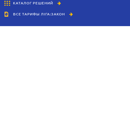
КАТАЛОГ РЕШЕНИЙ
ВСЕ ТАРИФЫ ЛІГА:ЗАКОН
Сотрудничество
Агенты
Дилеры
Политика
конфиденциальности
Условия использования
сайта
Реклама
Блог
Новости компании
Руководства
Каталоги компаний