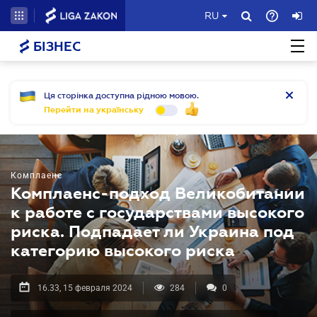
RU
БІЗНЕС
Ця сторінка доступна рідною мовою.
Перейти на українську
Комплаенс
Комплаенс-подход Великобитании
к работе с государствами высокого
риска. Подпадает ли Украина под
категорию высокого риска
16.33, 15 февраля 2024
284
0