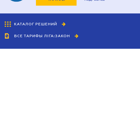
КАТАЛОГ РЕШЕНИЙ
ВСЕ ТАРИФЫ ЛІГА:ЗАКОН
Сотрудничество
Агенты
Дилеры
Политика
конфиденциальности
Условия использования
сайта
Реклама
Блог
Новости компании