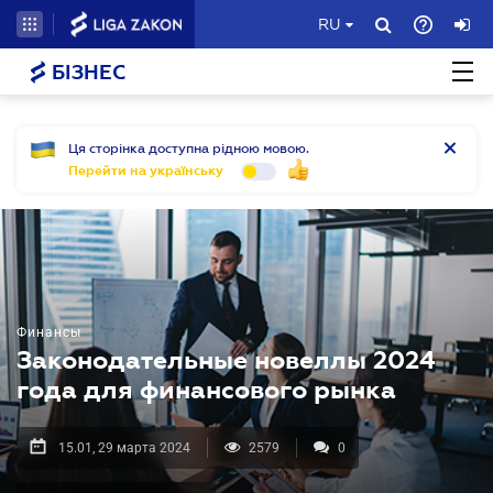
RU
БІЗНЕС
Ця сторінка доступна рідною мовою.
Перейти на українську
Финансы
Законодательные новеллы 2024
года для финансового рынка
15.01, 29 марта 2024
2579
0