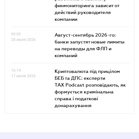
финмониторинга зависит от
действий руководителя
компании
09.05
Август-сентябрь 2026-го:
28 июля 2026
банки запустят новые лимиты
на переводы для ФЛП и
компаний
16.14
Криптовалюта під прицілом
17 июля 2026
БЕБ та ДПС: експерти
TAX Podcast розповідають, як
формується кримінальна
справа і податкові
донарахування