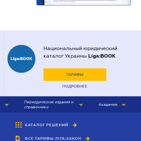
Национальный юридический
Liga:BOOK
каталог Украины
ТАРИФЫ
ПОДРОБНЕЕ
Периодические издания и
Академия
справочники
ЮРИСТ&ЗАКОН
АКАДЕМИЯ ЛІГА:ЗАКОН
КАТАЛОГ РЕШЕНИЙ
БУХГАЛТЕР&ЗАКОН
ВСЕ ТАРИФЫ ЛІГА:ЗАКОН
ВЕСТНИК МСФО