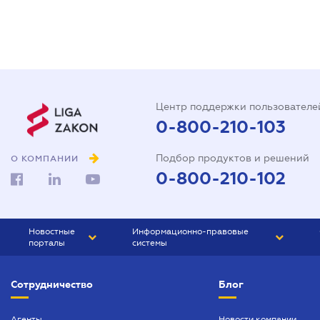
Центр поддержки пользователе
0-800-210-103
Подбор продуктов и решений
О КОМПАНИИ
0-800-210-102
Новостные
Информационно-правовые
порталы
системы
ЮРЛИГА
Право Украины
Сотрудничество
Блог
БИЗНЕС
ГРАНД
БУХГАЛТЕР.ua
ПРАЙМ
Агенты
Новости компании