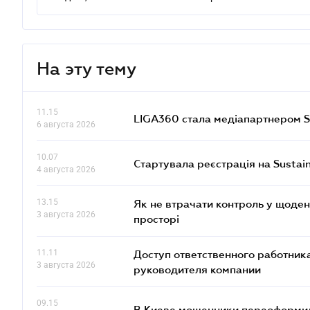
На эту тему
11.15
LIGA360 стала медіапартнером S
6 августа 2026
10.07
Стартувала реєстрація на Sustai
4 августа 2026
13.15
Як не втрачати контроль у щоден
3 августа 2026
просторі
11.11
Доступ ответственного работника
3 августа 2026
руководителя компании
09.15
В Киеве мошенники переоформил