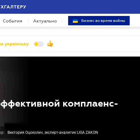
УХГАЛТЕРУ
События
Актуально
Бизнес во время войны
а українську
эффективной комплаенс-
ор:
Виктория Оцоколич, эксперт-аналитик LIGA ZAKON