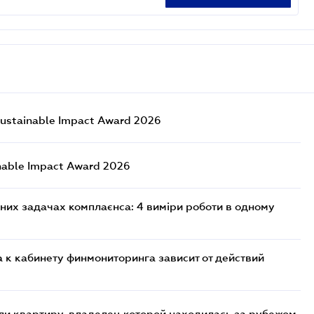
ustainable Impact Award 2026
nable Impact Award 2026
них задачах комплаєнса: 4 виміри роботи в одному
 к кабинету финмониторинга зависит от действий
и квартиру, владелец которой находилась за рубежом