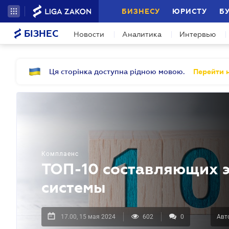
БИЗНЕСУ
ЮРИСТУ
Б
БІЗНЕС
Новости
Аналитика
Интервью
Ця сторінка доступна рідною мовою.
Перейти н
Комплаенс
ТОП-10 составляющих 
системы
17.00, 15 мая 2024
602
0
Авт