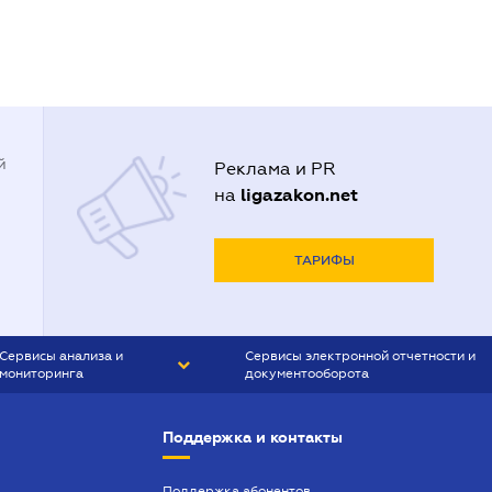
й
Реклама и PR
ligazakon.net
на
ТАРИФЫ
Сервисы анализа и
Сервисы электронной отчетности и
мониторинга
документооборота
CONTR AGENT
Liga:REPORT
Поддержка и контакты
SMS-МАЯК
VERDICTUM
Поддержка абонентов