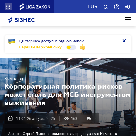
RU
БІЗНЕС
Ця сторінка доступна рідною мовою.
Перейти на українську
Комплаенс
Корпоративная политика рисков
может стать для МСБ инструментом
выживания
14.04, 26 августа 2025
163
0
Автор:
Сергей Лысенко, заместитель председателя Комитета