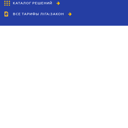
КАТАЛОГ РЕШЕНИЙ
ВСЕ ТАРИФЫ ЛІГА:ЗАКОН
Сотрудничество
Агенты
Дилеры
Политика
конфиденциальности
Условия использования
сайта
Реклама
Блог
Новости компании
Руководства
Каталоги компаний