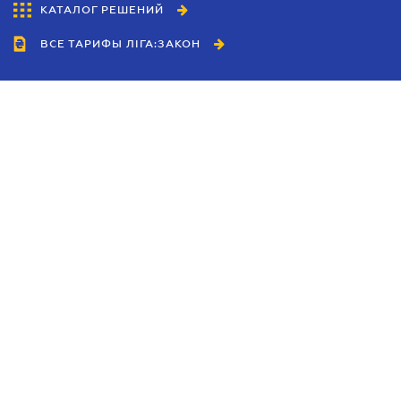
КАТАЛОГ РЕШЕНИЙ
ВСЕ ТАРИФЫ ЛІГА:ЗАКОН
Сотрудничество
Агенты
Дилеры
Политика
конфиденциальности
Условия использования
сайта
Реклама
Блог
Новости компании
Руководства
Каталоги компаний