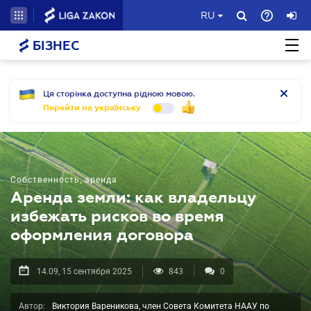
RU
БІЗНЕС
Ця сторінка доступна рідною мовою.
Перейти на українську
Собственность, аренда
Аренда земли: как владельцу
избежать рисков во время
оформления договора
14.09, 15 сентября 2025
843
0
Автор:
Виктория Вареникова, член Совета Комитета НААУ по