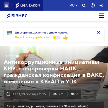
RU
БІЗНЕС
Ця сторінка доступна рідною мовою.
Перейти на українську
Ответственность
Антикоррупционные инициативы
КМУ: спецпроверки НАПК,
гражданская конфискация в ВАКС,
изменения к КУоАП и УПК
11.11, 23 сентября 2025
271
0
Автор:
Александр Шевцов, советник ЮК “Riyako&Partners”,