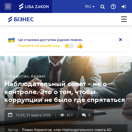
RU
БІЗНЕС
Ця сторінка доступна рідною мовою.
Перейти на українську
Государство, бюджет
Наблюдательный совет - не о
контроле. Это о том, чтобы
коррупции не было где спрятаться
16.02, 31 марта 2026
417
0
Автор:
Роман Киригетов, член Наблюдательного совета АО