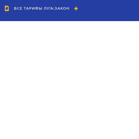
ВСЕ ТАРИФЫ ЛІГА:ЗАКОН
Сотрудничество
Агенты
Дилеры
Политика
конфиденциальности
Условия использования
сайта
Реклама
Блог
Новости компании
Руководства
Каталоги компаний
Темы в центре внимания