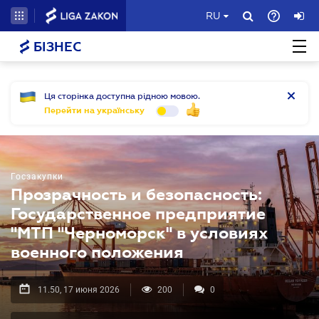
RU
БІЗНЕС
Ця сторінка доступна рідною мовою.
Перейти на українську
Госзакупки
Прозрачность и безопасность:
Государственное предприятие
"МТП "Черноморск" в условиях
военного положения
11.50, 17 июня 2026
200
0