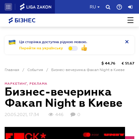
RU
БІЗНЕС
Ця сторінка доступна рідною мовою.
Перейти на українську
$
44.76
€
51.67
Главная
/
События
/
Бизнес-вечеринка Факап Night в Киеве
МАРКЕТИНГ, РЕКЛАМА
Бизнес-вечеринка
Факап Night в Киеве
20.05.2021, 17:34
446
0