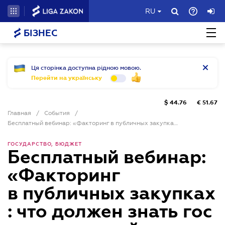
RU
БІЗНЕС
Ця сторінка доступна рідною мовою.
Перейти на українську
$
44.76
€
51.67
Главная
/
События
/
Бесплатный вебинар: «Факторинг в публичных закупках: что должен знать государственный заказчик»
ГОСУДАРСТВО, БЮДЖЕТ
Бесплатный вебинар:
«Факторинг
в публичных закупках
: что должен знать гос