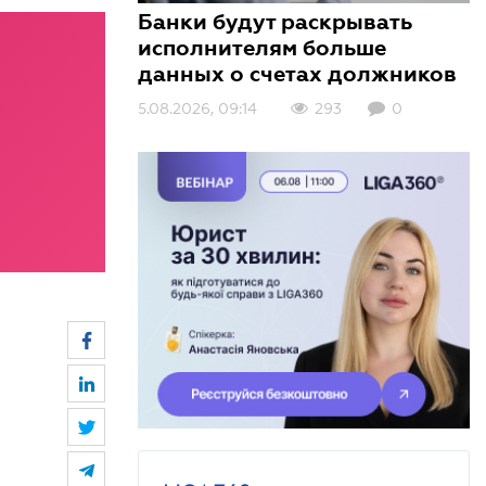
Банки будут раскрывать
исполнителям больше
данных о счетах должников
5.08.2026, 09:14
3.08.2026, 10:01
3.08.2026, 09:00
293
347
137
0
0
0