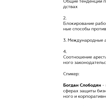
Общие тенденции п
дствах
2.
Блокирование работ
ные способы проти
3. Международные 
4.
Соотношение арест
ного законодатель
Спикер:
- 
Богдан Слободян
сферах защиты бизне
ного и корпоратив