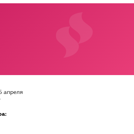
5 апреля
0
ра: