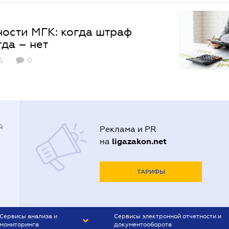
ности МГК: когда штраф
гда – нет
5
0
й
Реклама и PR
ligazakon.net
на
ТАРИФЫ
Сервисы анализа и
Сервисы электронной отчетности и
мониторинга
документооборота