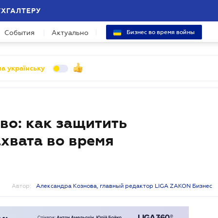
УХГАЛТЕРУ
События
Актуально
Бизнес во время войны
а українську
во: как защитить
ахвата во время
Автор:
Александра Кознова, главный редактор LIGA ZAKON Бизнес