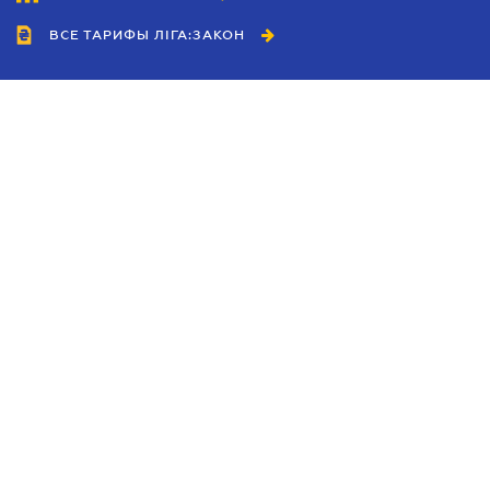
ВСЕ ТАРИФЫ ЛІГА:ЗАКОН
Сотрудничество
Агенты
Дилеры
Политика
конфиденциальности
Условия использования
сайта
Реклама
Блог
Новости компании
Руководства
Каталоги компаний
Темы в центре внимания