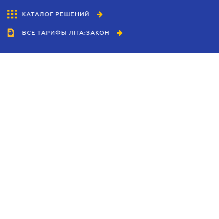
КАТАЛОГ РЕШЕНИЙ
ВСЕ ТАРИФЫ ЛІГА:ЗАКОН
Сотрудничество
Агенты
Дилеры
Политика
конфиденциальности
Условия использования
сайта
Реклама
Блог
Новости компании
Руководства
Каталоги компаний