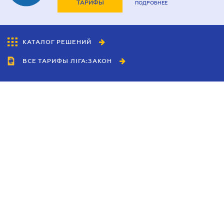
ТАРИФЫ
ПОДРОБНЕЕ
КАТАЛОГ РЕШЕНИЙ
ВСЕ ТАРИФЫ ЛІГА:ЗАКОН
Сотрудничество
Агенты
Дилеры
Политика
конфиденциальности
Условия использования
сайта
Реклама
Блог
Новости компании