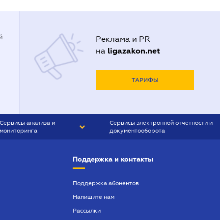
й
Реклама и PR
ligazakon.net
на
ТАРИФЫ
Сервисы анализа и
Сервисы электронной отчетности и
мониторинга
документооборота
CONTR AGENT
Liga:REPORT
Поддержка и контакты
SMS-МАЯК
VERDICTUM
Поддержка абонентов
Напишите нам
SEMANTRUM
Рассылки
SMS-МАЯК ИПОТЕКА