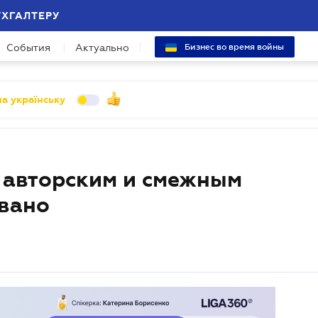
УХГАЛТЕРУ
События
Актуально
Бизнес во время войны
а українську
о авторским и смежным
вано