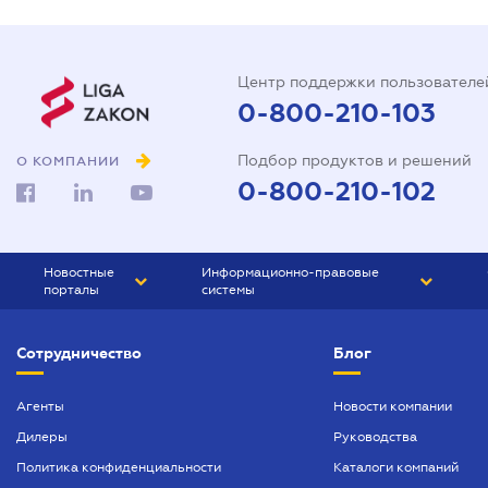
Центр поддержки пользователе
0-800-210-103
Подбор продуктов и решений
О КОМПАНИИ
0-800-210-102
Новостные
Информационно-правовые
порталы
системы
ЮРЛИГА
Право Украины
Сотрудничество
Блог
БИЗНЕС
ГРАНД
БУХГАЛТЕР.ua
ПРАЙМ
Агенты
Новости компании
Дилеры
Руководства
БУХГАЛТЕР ПРОФ
Политика конфиденциальности
Каталоги компаний
ЮРИСТ ПРОФ