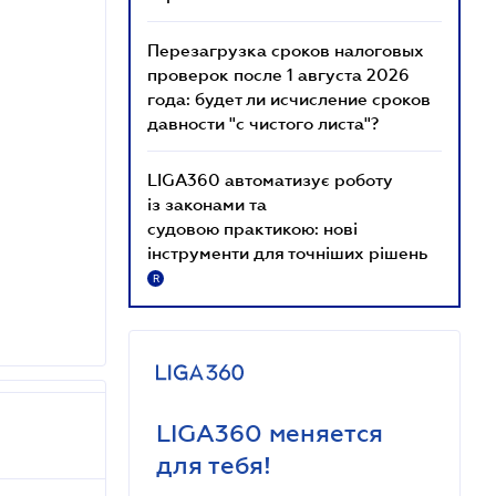
Перезагрузка сроков налоговых
проверок после 1 августа 2026
года: будет ли исчисление сроков
давности "с чистого листа"?
LIGA360 автоматизує роботу
із законами та
судовою практикою: нові
інструменти для точніших рішень
R
LIGA360 меняется
для тебя!