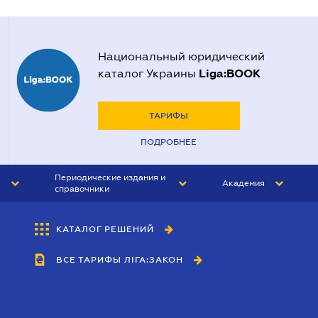
Национальный юридический
Liga:BOOK
каталог Украины
ТАРИФЫ
ПОДРОБНЕЕ
Периодические издания и
Академия
справочники
ЮРИСТ&ЗАКОН
АКАДЕМИЯ ЛІГА:ЗАКОН
КАТАЛОГ РЕШЕНИЙ
БУХГАЛТЕР&ЗАКОН
ВСЕ ТАРИФЫ ЛІГА:ЗАКОН
ВЕСТНИК МСФО
ИНТЕРБУХ
ЛИЧНЫЙ ЭКСПЕРТ