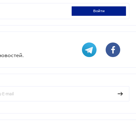
войти
новостей.