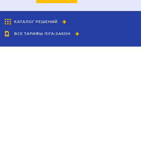
КАТАЛОГ РЕШЕНИЙ
ВСЕ ТАРИФЫ ЛІГА:ЗАКОН
Сотрудничество
Агенты
Дилеры
Политика
конфиденциальности
Условия использования
сайта
Реклама
Блог
Новости компании