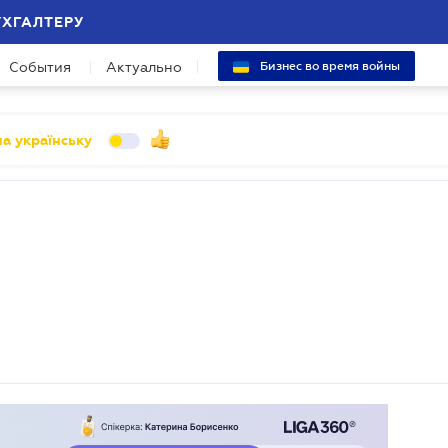
УХГАЛТЕРУ
События
Актуально
Бизнес во время войны
а українську