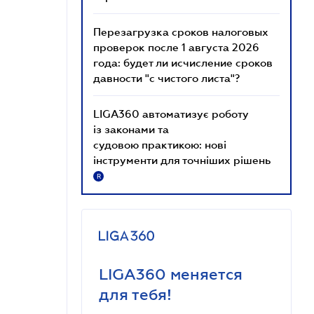
Перезагрузка сроков налоговых
проверок после 1 августа 2026
года: будет ли исчисление сроков
давности "с чистого листа"?
LIGA360 автоматизує роботу
із законами та
судовою практикою: нові
інструменти для точніших рішень
R
LIGA360 меняется
для тебя!