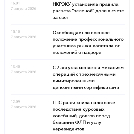
16.01
НКРЭКУ установила правила
7 августа 2026
расчета "зеленой" доли в счете
за свет
15.10
Освобождает ли военное
7 августа 2026
положение профессионального
участника рынка капитала от
положений о надзоре
13.40
С 7 августа меняется механизм
7 августа 2026
операций с трехмесячными
лимитированными
депозитными сертификатами
12.09
ГНС разъяснила налоговые
7 августа 2026
последствия курсовых
колебаний, долгов перед
бывшими ФЛП и услуг
нерезидентов