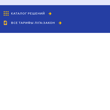
КАТАЛОГ РЕШЕНИЙ
ВСЕ ТАРИФЫ ЛІГА:ЗАКОН
Сотрудничество
Агенты
Дилеры
Политика
конфиденциальности
Условия использования
сайта
Реклама
Блог
Новости компании
Руководства