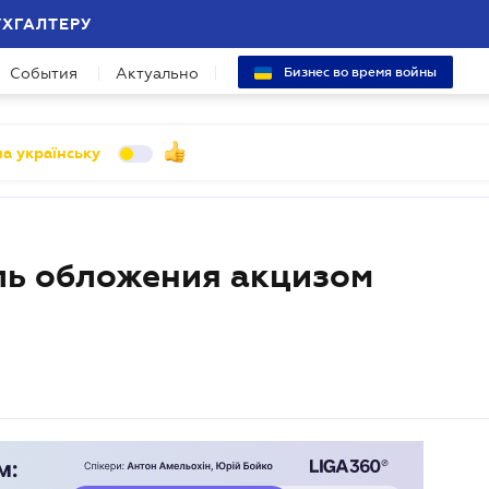
УХГАЛТЕРУ
События
Актуально
Бизнес во время войны
а українську
ль обложения акцизом