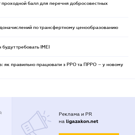
т проходной балл для перечня добросовестных
т доначислений по трансфертному ценообразованию
н будут требовать IMEI
в: як правильно працювати з РРО та ПРРО – у новому
й
Реклама и PR
ligazakon.net
на