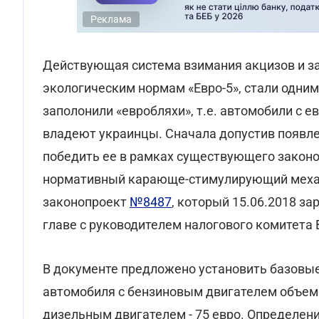
Реклама
Действующая система взимания акцизов и за
экологическим нормам «Евро-5», стали одними
заполонили «евробляхи», т.е. автомобили с
владеют украинцы. Сначала допустив появлен
победить ее в рамках существующего законо
нормативный карающе-стимулирующий механи
законопроект
№8487
, который 15.06.2018 з
главе с руководителем налогового комитета
В документе предложено установить базовые
автомобиля с бензиновым двигателем объемом
дизельным двигателем - 75 евро. Определен