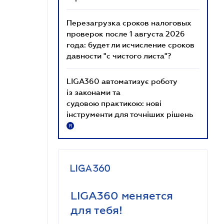
Перезагрузка сроков налоговых
проверок после 1 августа 2026
года: будет ли исчисление сроков
давности "с чистого листа"?
LIGA360 автоматизує роботу
із законами та
судовою практикою: нові
інструменти для точніших рішень
R
LIGA360 меняется
для тебя!