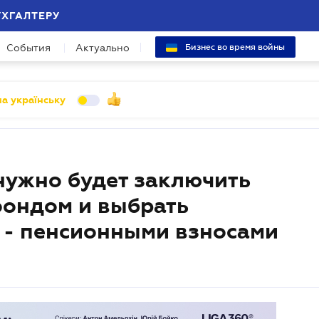
УХГАЛТЕРУ
События
Актуально
Бизнес во время войны
а українську
нужно будет заключить
фондом и выбрать
 - пенсионными взносами