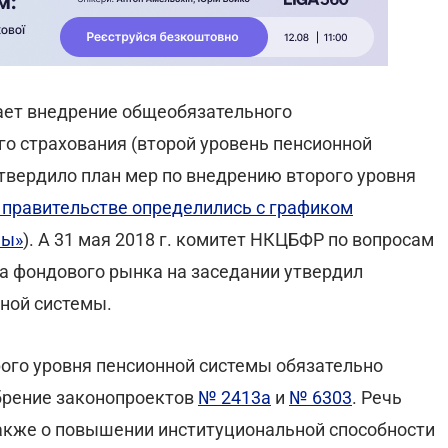
ает внедрение общеобязательного
го страхования (второй уровень пенсионной
 утвердило план мер по внедрению второго уровня
 правительстве определились с графиком
мы»
). А 31 мая 2018 г. комитет НКЦБФР по вопросам
за фондового рынка на заседании утвердил
ной системы.
рого уровня пенсионной системы обязательно
брение законопроектов
№ 2413а
и
№ 6303
. Речь
 также о повышении институциональной способности