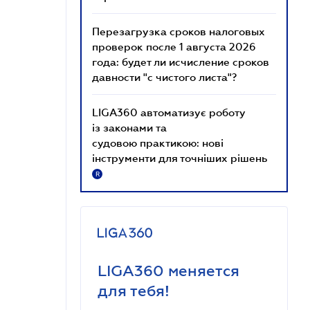
Перезагрузка сроков налоговых
проверок после 1 августа 2026
года: будет ли исчисление сроков
давности "с чистого листа"?
LIGA360 автоматизує роботу
із законами та
судовою практикою: нові
інструменти для точніших рішень
R
LIGA360 меняется
для тебя!