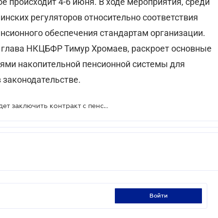
е происходит 4-6 июня. В ходе мероприятия, среди
аинских регуляторов относительно соответствия
енсионного обеспечения стандартам организации.
 глава НКЦБФР Тимур Хромаев, раскроет основные
иями накопительной пенсионной системы для
в законодательстве.
Для накопления пенсии нужно будет заключить контракт с пенсионным фондом и выбрать управляющего активами - пенсионными взносами
войти