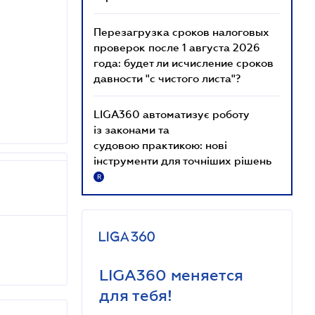
Перезагрузка сроков налоговых
проверок после 1 августа 2026
года: будет ли исчисление сроков
давности "с чистого листа"?
LIGA360 автоматизує роботу
із законами та
судовою практикою: нові
інструменти для точніших рішень
R
LIGA360 меняется
для тебя!