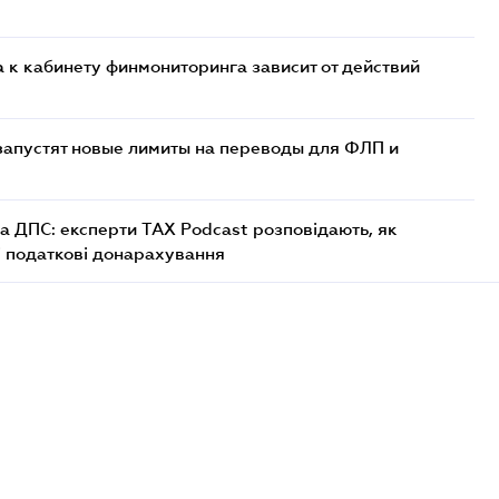
 к кабинету финмониторинга зависит от действий
 запустят новые лимиты на переводы для ФЛП и
а ДПС: експерти TAX Podcast розповідають, як
і податкові донарахування