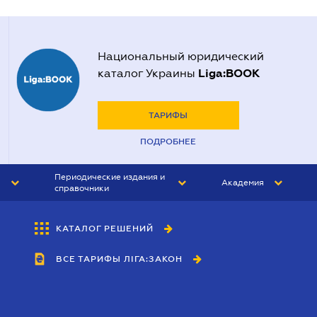
Национальный юридический
Liga:BOOK
каталог Украины
ТАРИФЫ
ПОДРОБНЕЕ
Периодические издания и
Академия
справочники
ЮРИСТ&ЗАКОН
АКАДЕМИЯ ЛІГА:ЗАКОН
КАТАЛОГ РЕШЕНИЙ
БУХГАЛТЕР&ЗАКОН
ВСЕ ТАРИФЫ ЛІГА:ЗАКОН
ВЕСТНИК МСФО
ИНТЕРБУХ
ЛИЧНЫЙ ЭКСПЕРТ