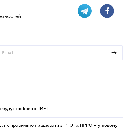
новостей.
н будут требовать IMEI
в: як правильно працювати з РРО та ПРРО – у новому