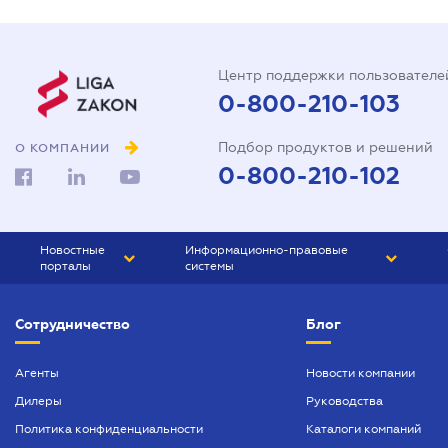
Центр поддержки пользователе
0-800-210-103
Подбор продуктов и решений
О КОМПАНИИ
0-800-210-102
Новостные
Информационно-правовые
порталы
системы
ЮРЛИГА
Право Украины
Сотрудничество
Блог
БИЗНЕС
ГРАНД
БУХГАЛТЕР.ua
ПРАЙМ
Агенты
Новости компании
Дилеры
Руководства
БУХГАЛТЕР ПРОФ
Политика конфиденциальности
Каталоги компаний
ЮРИСТ ПРОФ