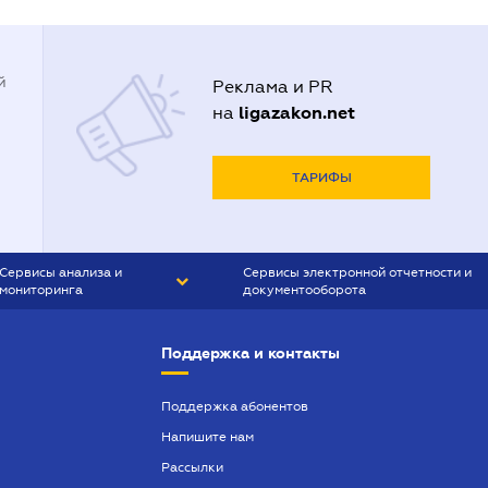
й
Реклама и PR
ligazakon.net
на
ТАРИФЫ
Сервисы анализа и
Сервисы электронной отчетности и
мониторинга
документооборота
CONTR AGENT
Liga:REPORT
Поддержка и контакты
SMS-МАЯК
VERDICTUM
Поддержка абонентов
Напишите нам
SEMANTRUM
Рассылки
SMS-МАЯК ИПОТЕКА