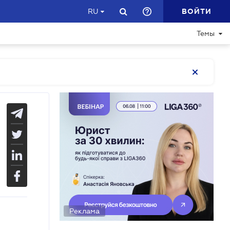
ВОЙТИ
RU
Темы
Реклама