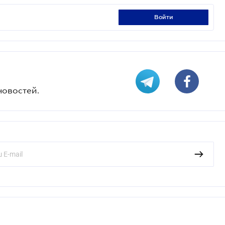
войти
новостей.