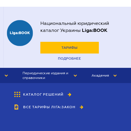
Национальный юридический
Liga:BOOK
каталог Украины
ТАРИФЫ
ПОДРОБНЕЕ
Периодические издания и
Академия
справочники
ЮРИСТ&ЗАКОН
АКАДЕМИЯ ЛІГА:ЗАКОН
КАТАЛОГ РЕШЕНИЙ
БУХГАЛТЕР&ЗАКОН
ВСЕ ТАРИФЫ ЛІГА:ЗАКОН
ВЕСТНИК МСФО
ИНТЕРБУХ
ЛИЧНЫЙ ЭКСПЕРТ