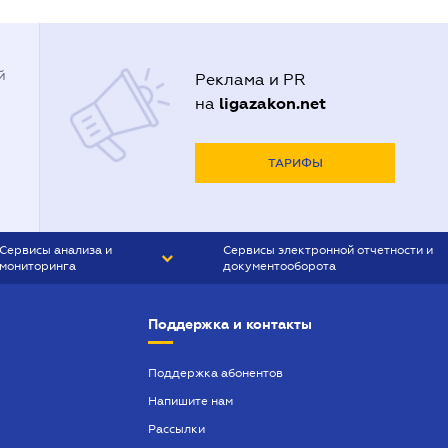
й
Реклама и PR
ligazakon.net
на
ТАРИФЫ
Сервисы анализа и
Сервисы электронной отчетности и
мониторинга
документооборота
CONTR AGENT
Liga:REPORT
Поддержка и контакты
SMS-МАЯК
VERDICTUM
Поддержка абонентов
Напишите нам
SEMANTRUM
Рассылки
SMS-МАЯК ИПОТЕКА