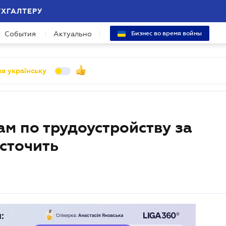
УХГАЛТЕРУ
События
Актуально
Бизнес во время войны
а українську
м по трудоустройству за
сточить