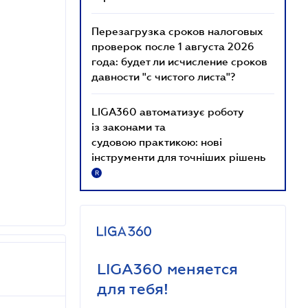
Перезагрузка сроков налоговых
проверок после 1 августа 2026
года: будет ли исчисление сроков
давности "с чистого листа"?
LIGA360 автоматизує роботу
із законами та
судовою практикою: нові
інструменти для точніших рішень
R
LIGA360 меняется
для тебя!