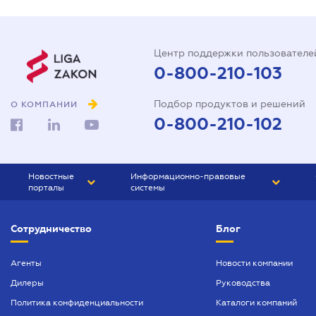
Центр поддержки пользователе
0-800-210-103
Подбор продуктов и решений
О КОМПАНИИ
0-800-210-102
Новостные
Информационно-правовые
порталы
системы
ЮРЛИГА
Право Украины
Сотрудничество
Блог
БИЗНЕС
ГРАНД
БУХГАЛТЕР.ua
ПРАЙМ
Агенты
Новости компании
Дилеры
Руководства
БУХГАЛТЕР ПРОФ
Политика конфиденциальности
Каталоги компаний
ЮРИСТ ПРОФ