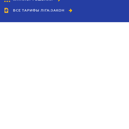
ВСЕ ТАРИФЫ ЛІГА:ЗАКОН
Сотрудничество
Агенты
Дилеры
Политика
конфиденциальности
Условия использования
сайта
Реклама
Блог
Новости компании
Руководства
Каталоги компаний
Темы в центре внимания