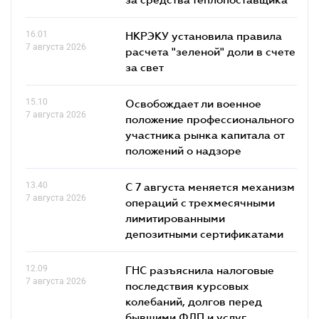
16.01
НКРЭКУ установила правила
7 августа 2026
расчета "зеленой" доли в счете
за свет
15.10
Освобождает ли военное
7 августа 2026
положение профессионального
участника рынка капитала от
положений о надзоре
13.40
С 7 августа меняется механизм
7 августа 2026
операций с трехмесячными
лимитированными
депозитными сертификатами
12.09
ГНС разъяснила налоговые
7 августа 2026
последствия курсовых
колебаний, долгов перед
бывшими ФЛП и услуг