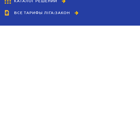
КАТАЛОГ РЕШЕНИЙ
ВСЕ ТАРИФЫ ЛІГА:ЗАКОН
Сотрудничество
Агенты
Дилеры
Политика
конфиденциальности
Условия использования
сайта
Реклама
Блог
Новости компании
Руководства
Каталоги компаний
Темы в центре внимания