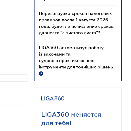
Перезагрузка сроков налоговых
проверок после 1 августа 2026
года: будет ли исчисление сроков
давности "с чистого листа"?
LIGA360 автоматизує роботу
із законами та
судовою практикою: нові
інструменти для точніших рішень
R
LIGA360 меняется
для тебя!