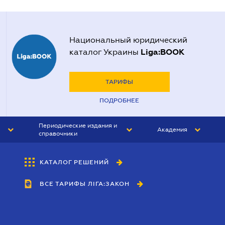
Национальный юридический
Liga:BOOK
каталог Украины
ТАРИФЫ
ПОДРОБНЕЕ
Периодические издания и
Академия
справочники
ЮРИСТ&ЗАКОН
АКАДЕМИЯ ЛІГА:ЗАКОН
КАТАЛОГ РЕШЕНИЙ
БУХГАЛТЕР&ЗАКОН
ВСЕ ТАРИФЫ ЛІГА:ЗАКОН
ВЕСТНИК МСФО
ИНТЕРБУХ
ЛИЧНЫЙ ЭКСПЕРТ