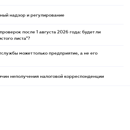
нный надзор и регулирование
роверок после 1 августа 2026 года: будет ли
стого листа"?
службы может только предприятие, а не его
ричин неполучения налоговой корреспонденции