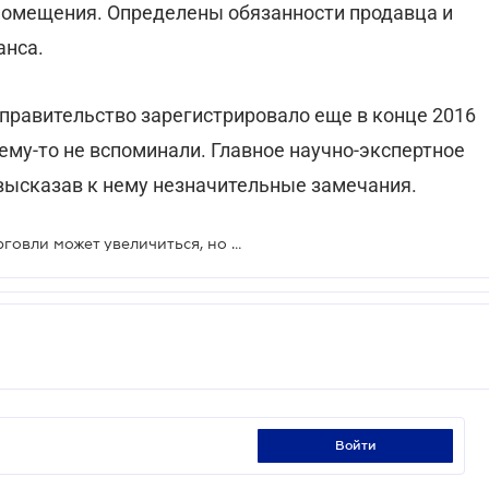
 помещения. Определены обязанности продавца и
анса.
 правительство зарегистрировало еще в конце 2016
чему-то не вспоминали. Главное научно-экспертное
высказав к нему незначительные замечания.
Ответственность предприятий торговли может увеличиться, но надзор за ними обещают упорядочить
войти