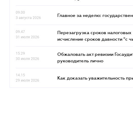
09.00
Главное за неделю: государстве
3 августа 2026
09.47
Перезагрузка сроков налоговых п
31 июля 2026
исчисление сроков давности "с чи
15.29
Обжаловать акт ревизии Госаудит
30 июля 2026
руководитель лично
14.15
Как доказать уважительность п
29 июля 2026