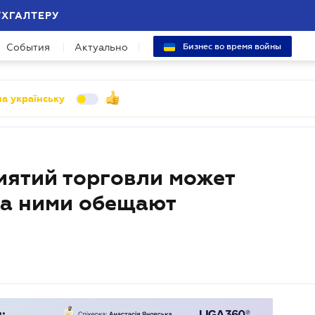
УХГАЛТЕРУ
События
Актуально
Бизнес во время войны
а українську
иятий торговли может
за ними обещают