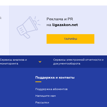
й
Реклама и PR
ligazakon.net
на
ТАРИФЫ
Сервисы анализа и
Сервисы электронной отчетности и
мониторинга
документооборота
CONTR AGENT
Liga:REPORT
Поддержка и контакты
SMS-МАЯК
VERDICTUM
Поддержка абонентов
Напишите нам
SEMANTRUM
Рассылки
SMS-МАЯК ИПОТЕКА