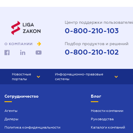
Центр поддержки пользователе
0-800-210-103
Подбор продуктов и решений
О КОМПАНИИ
0-800-210-102
Новостные
Информационно-правовые
порталы
системы
ЮРЛИГА
Право Украины
Сотрудничество
Блог
БИЗНЕС
ГРАНД
БУХГАЛТЕР.ua
ПРАЙМ
Агенты
Новости компании
Дилеры
Руководства
БУХГАЛТЕР ПРОФ
Политика конфиденциальности
Каталоги компаний
ЮРИСТ ПРОФ