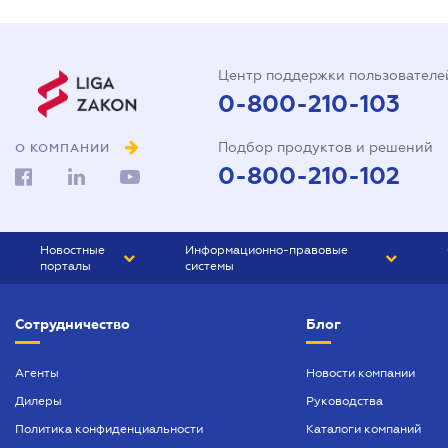
Центр поддержки пользователе
0-800-210-103
Подбор продуктов и решений
О КОМПАНИИ
0-800-210-102
Новостные
Информационно-правовые
порталы
системы
ЮРЛИГА
Право Украины
Сотрудничество
Блог
БИЗНЕС
ГРАНД
БУХГАЛТЕР.ua
ПРАЙМ
Агенты
Новости компании
Дилеры
Руководства
БУХГАЛТЕР ПРОФ
Политика конфиденциальности
Каталоги компаний
ЮРИСТ ПРОФ