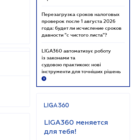
Перезагрузка сроков налоговых
проверок после 1 августа 2026
года: будет ли исчисление сроков
давности "с чистого листа"?
LIGA360 автоматизує роботу
із законами та
судовою практикою: нові
інструменти для точніших рішень
R
LIGA360 меняется
для тебя!