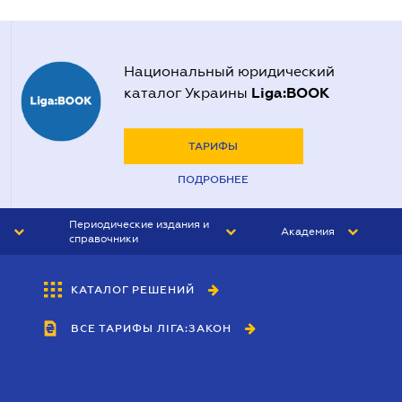
Национальный юридический
Liga:BOOK
каталог Украины
ТАРИФЫ
ПОДРОБНЕЕ
Периодические издания и
Академия
справочники
ЮРИСТ&ЗАКОН
АКАДЕМИЯ ЛІГА:ЗАКОН
КАТАЛОГ РЕШЕНИЙ
БУХГАЛТЕР&ЗАКОН
ВСЕ ТАРИФЫ ЛІГА:ЗАКОН
ВЕСТНИК МСФО
ИНТЕРБУХ
ЛИЧНЫЙ ЭКСПЕРТ