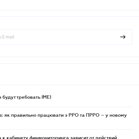
н будут требовать IMEI
в: як правильно працювати з РРО та ПРРО – у новому
 к кабинету финмониторинга зависит от действий