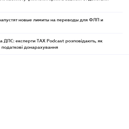
 запустят новые лимиты на переводы для ФЛП и
а ДПС: експерти TAX Podcast розповідають, як
і податкові донарахування