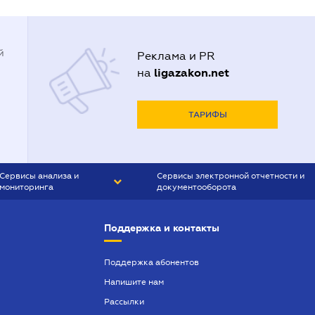
й
Реклама и PR
ligazakon.net
на
ТАРИФЫ
Сервисы анализа и
Сервисы электронной отчетности и
мониторинга
документооборота
CONTR AGENT
Liga:REPORT
Поддержка и контакты
SMS-МАЯК
VERDICTUM
Поддержка абонентов
Напишите нам
SEMANTRUM
Рассылки
SMS-МАЯК ИПОТЕКА