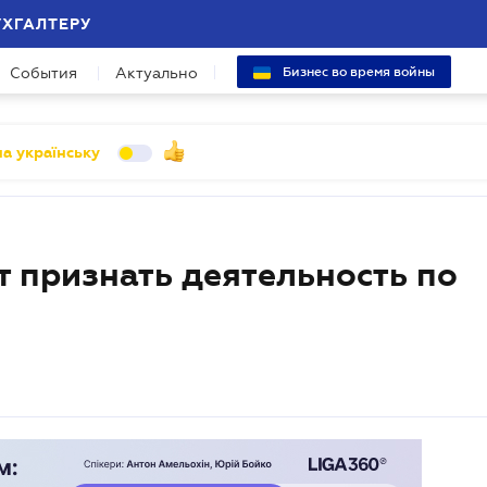
УХГАЛТЕРУ
События
Актуально
Бизнес во время войны
а українську
 признать деятельность по