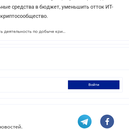
ьные средства в бюджет, уменьшить отток ИТ-
а криптосообщество.
Правительство планирует признать деятельность по добыче криптовалюты
войти
новостей.