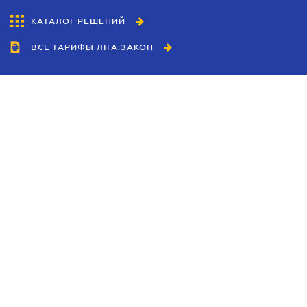
КАТАЛОГ РЕШЕНИЙ
ВСЕ ТАРИФЫ ЛІГА:ЗАКОН
Сотрудничество
Агенты
Дилеры
Политика
конфиденциальности
Условия использования
сайта
Реклама
Блог
Новости компании
Руководства
Каталоги компаний