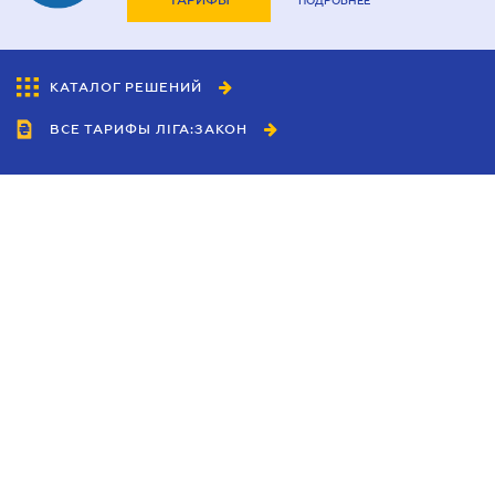
ТАРИФЫ
ПОДРОБНЕЕ
КАТАЛОГ РЕШЕНИЙ
ВСЕ ТАРИФЫ ЛІГА:ЗАКОН
Сотрудничество
Агенты
Дилеры
Политика
конфиденциальности
Условия использования
сайта
Реклама
Блог
Новости компании