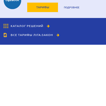
ТАРИФЫ
ПОДРОБНЕЕ
КАТАЛОГ РЕШЕНИЙ
ВСЕ ТАРИФЫ ЛІГА:ЗАКОН
Сотрудничество
Агенты
Дилеры
Политика
конфиденциальности
Условия использования
сайта
Реклама
Блог