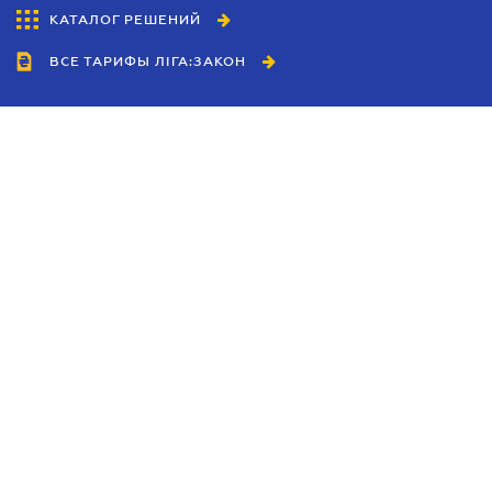
КАТАЛОГ РЕШЕНИЙ
ВСЕ ТАРИФЫ ЛІГА:ЗАКОН
Сотрудничество
Агенты
Дилеры
Политика
конфиденциальности
Условия использования
сайта
Реклама
Блог
Новости компании
Руководства
Каталоги компаний