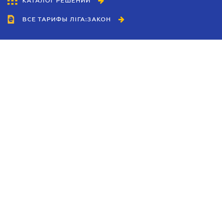
КАТАЛОГ РЕШЕНИЙ
ВСЕ ТАРИФЫ ЛІГА:ЗАКОН
Сотрудничество
Агенты
Дилеры
Политика
конфиденциальности
Условия использования
сайта
Реклама
Блог
Новости компании
Руководства
Каталоги компаний
Темы в центре внимания