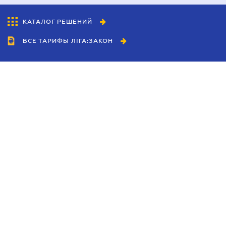
КАТАЛОГ РЕШЕНИЙ
ВСЕ ТАРИФЫ ЛІГА:ЗАКОН
Сотрудничество
Агенты
Дилеры
Политика
конфиденциальности
Условия использования
сайта
Реклама
Блог
Новости компании
Руководства