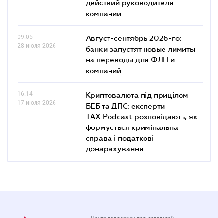
действий руководителя
компании
09.05
Август-сентябрь 2026-го:
28 июля 2026
банки запустят новые лимиты
на переводы для ФЛП и
компаний
16.14
Криптовалюта під прицілом
17 июля 2026
БЕБ та ДПС: експерти
TAX Podcast розповідають, як
формується кримінальна
справа і податкові
донарахування
Центр поддержки пользователей