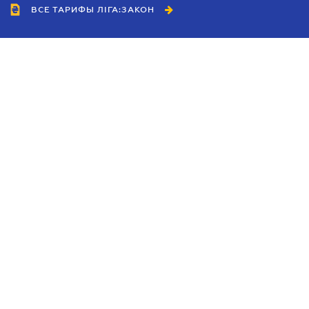
ВСЕ ТАРИФЫ ЛІГА:ЗАКОН
Сотрудничество
Агенты
Дилеры
Политика
конфиденциальности
Условия использования
сайта
Реклама
Блог
Новости компании
Руководства
Каталоги компаний
Темы в центре внимания